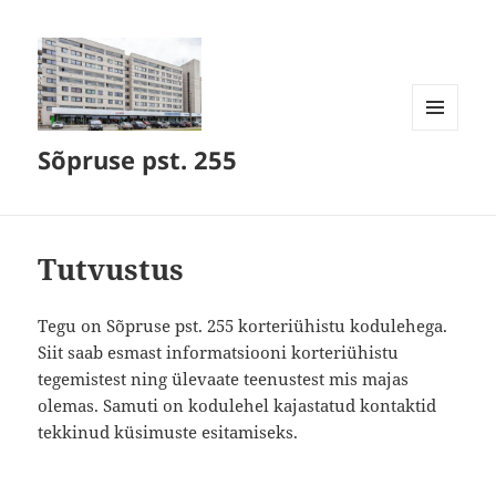
MENÜÜ
Sõpruse pst. 255
JA
MOODULID
Tutvustus
Tegu on Sõpruse pst. 255 korteriühistu kodulehega.
Siit saab esmast informatsiooni korteriühistu
tegemistest ning ülevaate teenustest mis majas
olemas. Samuti on kodulehel kajastatud kontaktid
tekkinud küsimuste esitamiseks.