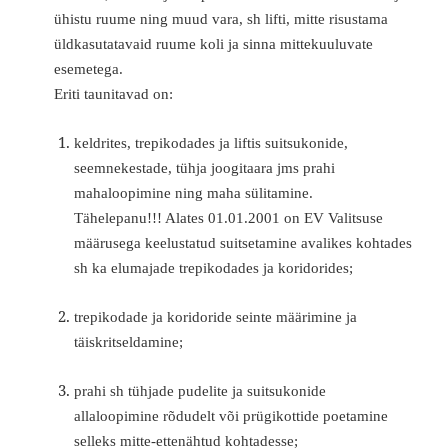
ühistu ruume ning muud vara, sh lifti, mitte risustama
üldkasutatavaid ruume koli ja sinna mittekuuluvate
esemetega.
Eriti taunitavad on:
keldrites, trepikodades ja liftis suitsukonide,
seemnekestade, tühja joogitaara jms prahi
mahaloopimine ning maha sülitamine.
Tähelepanu!!! Alates 01.01.2001 on EV Valitsuse
määrusega keelustatud suitsetamine avalikes kohtades
sh ka elumajade trepikodades ja koridorides;
trepikodade ja koridoride seinte määrimine ja
täiskritseldamine;
prahi sh tühjade pudelite ja suitsukonide
allaloopimine rõdudelt või prügikottide poetamine
selleks mitte-ettenähtud kohtadesse;