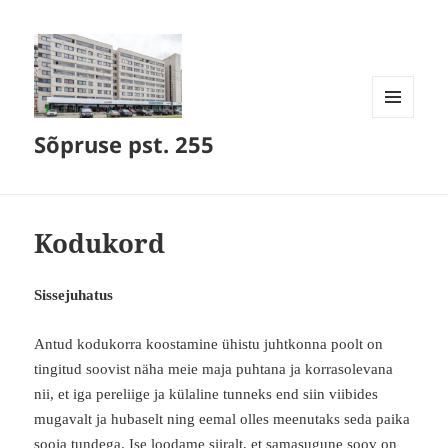
MENÜÜ
Sõpruse pst. 255
JA
MOODULID
Kodukord
Sissejuhatus
Antud kodukorra koostamine ühistu juhtkonna poolt on
tingitud soovist näha meie maja puhtana ja korrasolevana
nii, et iga pereliige ja külaline tunneks end siin viibides
mugavalt ja hubaselt ning eemal olles meenutaks seda paika
sooja tundega. Ise loodame siiralt, et samasugune soov on