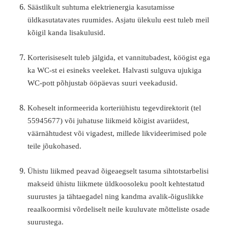
Säästlikult suhtuma elektrienergia kasutamisse
üldkasutatavates ruumides. Asjatu ülekulu eest tuleb meil
kõigil kanda lisakulusid.
Korterisiseselt tuleb jälgida, et vannitubadest, köögist ega
ka WC-st ei esineks veeleket. Halvasti sulguva ujukiga
WC-pott põhjustab ööpäevas suuri veekadusid.
Koheselt informeerida korteriühistu tegevdirektorit (tel
55945677) või juhatuse liikmeid kõigist avariidest,
väärnähtudest või vigadest, millede likvideerimised pole
teile jõukohased.
Ühistu liikmed peavad õigeaegselt tasuma sihtotstarbelisi
makseid ühistu liikmete üldkoosoleku poolt kehtestatud
suurustes ja tähtaegadel ning kandma avalik-õiguslikke
reaalkoormisi võrdeliselt neile kuuluvate mõtteliste osade
suurustega.