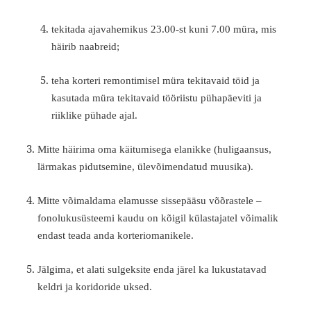
tekitada ajavahemikus 23.00-st kuni 7.00 müra, mis
häirib naabreid;
teha korteri remontimisel müra tekitavaid töid ja
kasutada müra tekitavaid tööriistu pühapäeviti ja
riiklike pühade ajal.
Mitte häirima oma käitumisega elanikke (huligaansus,
lärmakas pidutsemine, üle­võimendatud muusika).
Mitte võimaldama elamusse sissepääsu võõrastele –
fonolukusüsteemi kaudu on kõigil külastajatel võimalik
endast teada anda korteriomanikele.
Jälgima, et alati sulgeksite enda järel ka lukustatavad
keldri ja koridoride uksed.