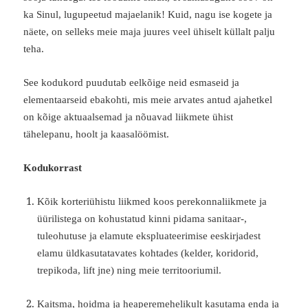
ka Sinul, lugupeetud majaelanik! Kuid, nagu ise kogete ja
näete, on selleks meie maja juures veel ühiselt küllalt palju
teha.
See kodukord puudutab eelkõige neid esmaseid ja
elementaarseid ebakohti, mis meie arvates antud ajahetkel
on kõige aktuaalsemad ja nõuavad liikmete ühist
tähelepanu, hoolt ja kaasalöömist.
Kodukorrast
Kõik korteriühistu liikmed koos perekonnaliikmete ja
üürilistega on kohustatud kinni pidama sanitaar-,
tuleohutuse ja elamute ekspluateerimise eeskirjadest
elamu üldkasu­tatavates kohtades (kelder, koridorid,
trepikoda, lift jne) ning meie territooriumil.
Kaitsma, hoidma ja heaperemehelikult kasutama enda ja