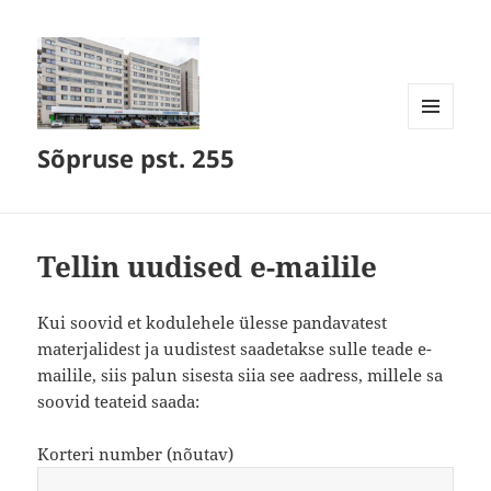
MENÜÜ
Sõpruse pst. 255
JA
MOODULID
Tellin uudised e-mailile
Kui soovid et kodulehele ülesse pandavatest
materjalidest ja uudistest saadetakse sulle teade e-
mailile, siis palun sisesta siia see aadress, millele sa
soovid teateid saada:
Korteri number (nõutav)