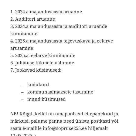
1. 2024.a majandusaasta aruanne
2. Audiitori aruanne
3. 2024.a majandusaasta ja audiitori aruande
kinnitamine
4. 2025.a majandusaasta tegevuskava ja eelarve
arutamine
5. 2025.a. eelarve kinnitamine
6. Juhatuse liikmete valimine
7. Jooksvad küsimused:
– kodukord
– kommunaalmaksete tasumine
– muud küsimused
NB! Kõigil, kellel on omapoolseid ettepanekuid ja
märkusi, palume panna need ühistu postkasti või
saata e-mailile info@sopruse255.ee hiljemalt
12.05.2025.a.