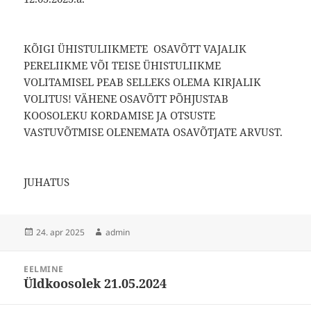
KÕIGI ÜHISTULIIKMETE OSAVÕTT VAJALIK
PERELIIKME VÕI TEISE ÜHISTULIIKME
VOLITAMISEL PEAB SELLEKS OLEMA KIRJALIK
VOLITUS! VÄHENE OSAVÕTT PÕHJUSTAB
KOOSOLEKU KORDAMISE JA OTSUSTE
VASTUVÕTMISE OLENEMATA OSAVÕTJATE ARVUST.
JUHATUS
Postitatud
Autor
24. apr 2025
admin
Navigeerimine
EELMINE
Üldkoosolek 21.05.2024
Eelmine
postitus: