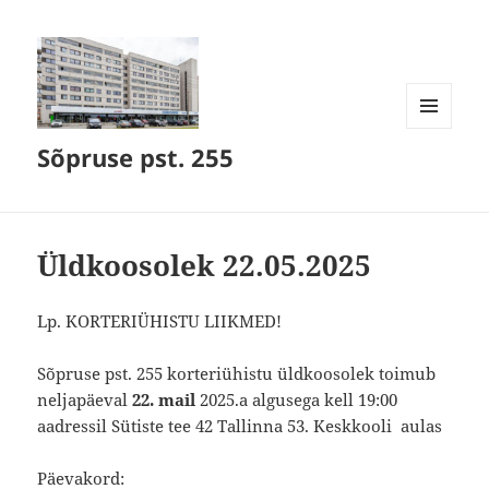
MENÜÜ
Sõpruse pst. 255
JA
MOODULID
Üldkoosolek 22.05.2025
Lp. KORTERIÜHISTU LIIKMED!
Sõpruse pst. 255 korteriühistu üldkoosolek toimub
neljapäeval
22. mail
2025.a algusega kell 19:00
aadressil Sütiste tee 42 Tallinna 53. Keskkooli aulas
Päevakord: